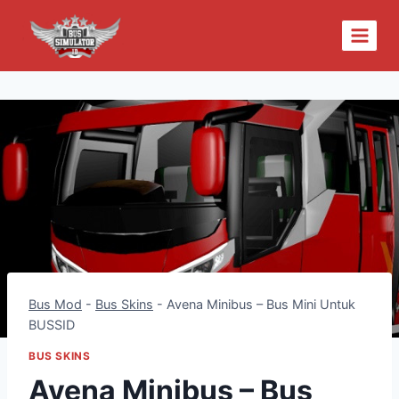
Skip
to
content
Bus Mod
-
Bus Skins
-
Avena Minibus – Bus Mini Untuk
BUSSID
BUS SKINS
Avena Minibus – Bus